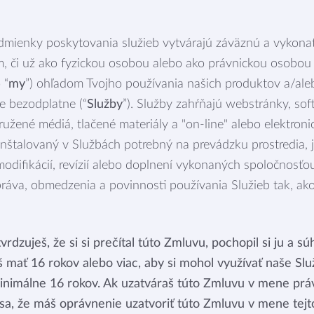
dmienky poskytovania služieb vytvárajú záväznú a vykonat
m, či už ako fyzickou osobou alebo ako právnickou osobou 
 “
my
”) ohľadom Tvojho používania našich produktov a/alebo
e bezodplatne (“
Služby
”). Služby zahŕňajú webstránky, soft
ružené médiá, tlačené materiály a "on-line" alebo elektron
ainštalovaný v Službách potrebný na prevádzku prostredia,
, modifikácií, revízií alebo doplnení vykonaných spoločnosť
áva, obmedzenia a povinnosti používania Služieb tak, ako 
rdzuješ, že si si prečítal túto Zmluvu, pochopil si ju a sú
 mať 16 rokov alebo viac, aby si mohol využívať naše Slu
inimálne 16 rokov. Ak uzatváraš túto Zmluvu v mene práv
 sa, že máš oprávnenie uzatvoriť túto Zmluvu v mene tejt