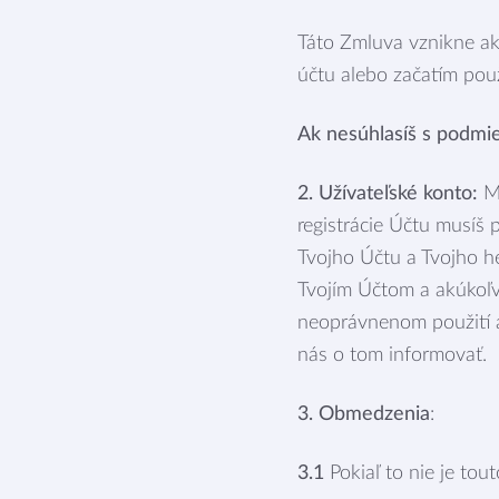
Táto Zmluva vznikne ak
účtu alebo začatím pou
Ak nesúhlasíš s podmie
2. Užívateľské konto:
Mu
registrácie Účtu musíš 
Tvojho Účtu a Tvojho h
Tvojím Účtom a akúkoľv
neoprávnenom použití a
nás o tom informovať.
3. Obmedzenia
:
3.1
Pokiaľ to nie je to