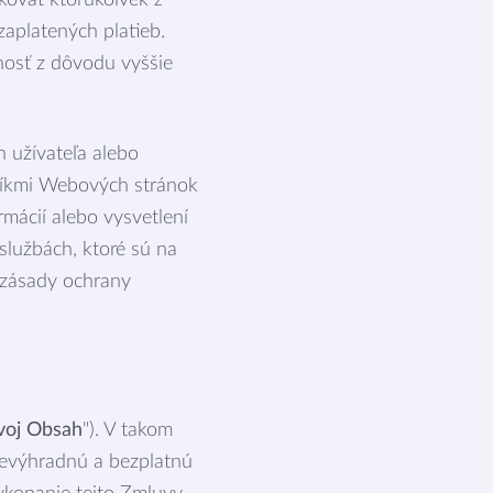
kovať ktorúkoľvek z
zaplatených platieb.
nosť z dôvodu vyššie
 užívateľa alebo
vníkmi Webových stránok
mácií alebo vysvetlení
službách, ktoré sú na
 zásady ochrany
voj Obsah
"). V takom
nevýhradnú a bezplatnú