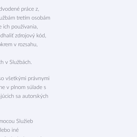
odvodené práce z,
 Službám tretím osobám
ich používania,
dhaliť zdrojový kód,
okrem v rozsahu,
ch v Službách.
 so všetkými právnymi
čne v plnom súlade s
júcich sa autorských
omocou Služieb
lebo iné