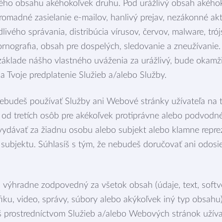
vého obsahu akéhokoľvek druhu. Pod urážlivý obsah akéhok
romadné zasielanie e-mailov, hanlivý prejav, nezákonné ak
livého správania, distribúcia vírusov, červov, malware, trój
pornografia, obsah pre dospelých, sledovanie a zneužívanie
klade nášho vlastného uváženia za urážlivý, bude okamž
 Tvoje predplatenie Služieb a/alebo Služby.
ebudeš používať Služby ani Webové stránky užívateľa na to
od tretích osôb pre akékoľvek protiprávne alebo podvodné 
vydávať za žiadnu osobu alebo subjekt alebo klamne repre
 subjektu. Súhlasíš s tým, že nebudeš doručovať ani odosi
i výhradne zodpovedný za všetok obsah (údaje, text, softv
afiku, video, správy, súbory alebo akýkoľvek iný typ obsahu)
íš prostredníctvom Služieb a/alebo Webových stránok užíva