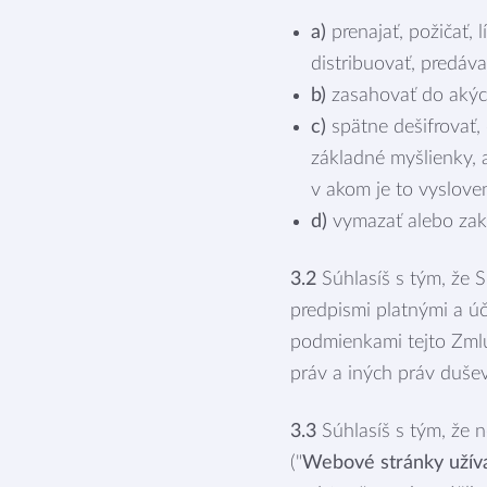
a)
prenajať, požičať, 
distribuovať, predáv
b)
zasahovať do akýc
c)
spätne dešifrovať, 
základné myšlienky, 
v akom je to vyslov
d)
vymazať alebo zakr
3.2
Súhlasíš s tým, že 
predpismi platnými a úč
podmienkami tejto Zmlu
práv a iných práv duše
3.3
Súhlasíš s tým, že 
("
Webové stránky užíva