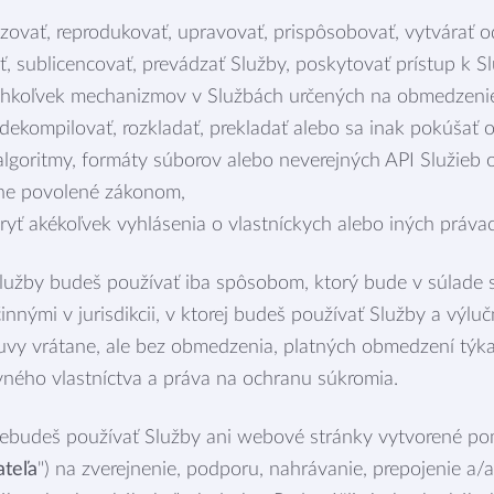
lízovať, reprodukovať, upravovať, prispôsobovať, vytvárať 
ať, sublicencovať, prevádzať Služby, poskytovať prístup k
hkoľvek mechanizmov v Službách určených na obmedzenie 
dekompilovať, rozkladať, prekladať alebo sa inak pokúšať o
algoritmy, formáty súborov alebo neverejných API Služieb 
ene povolené zákonom,
yť akékoľvek vyhlásenia o vlastníckych alebo iných práva
Služby budeš používať iba spôsobom, ktorý bude v súlade
innými v jurisdikcii, v ktorej budeš používať Služby a výlu
vy vrátane, ale bez obmedzenia, platných obmedzení týka
vného vlastníctva a práva na ochranu súkromia.
nebudeš používať Služby ani webové stránky vytvorené p
teľa
") na zverejnenie, podporu, nahrávanie, prepojenie a/a