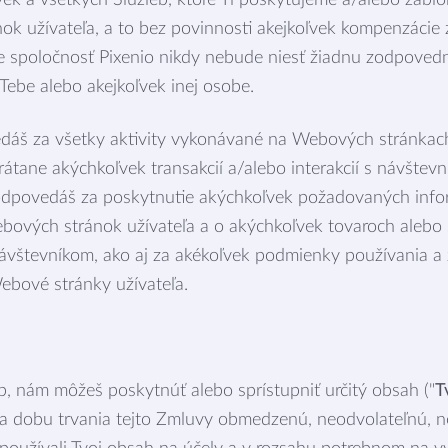
ek a všetkých Služieb, ktoré Ti poskytujeme a/alebo zablo
k užívateľa, a to bez povinnosti akejkoľvek kompenzácie 
že spoločnosť Pixenio nikdy nebude niesť žiadnu zodpoved
Tebe alebo akejkoľvek inej osobe.
áš za všetky aktivity vykonávané na Webových stránkach
rátane akýchkoľvek transakcií a/alebo interakcií s návšte
zodpovedáš za poskytnutie akýchkoľvek požadovaných infor
bových stránok užívateľa a o akýchkoľvek tovaroch alebo 
vštevníkom, ako aj za akékoľvek podmienky používania a
bové stránky užívateľa.
b, nám môžeš poskytnúť alebo sprístupniť určitý obsah ("
T
a dobu trvania tejto Zmluvy obmedzenú, neodvolateľnú, 