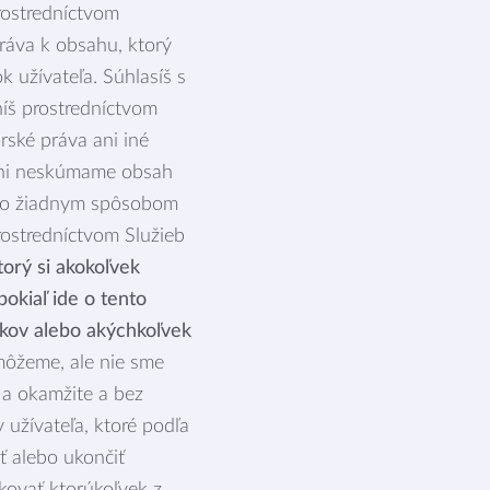
rostredníctvom
ráva k obsahu, ktorý
 užívateľa. Súhlasíš s
níš prostredníctvom
ské práva ani iné
 ani neskúmame obsah
eto žiadnym spôsobom
rostredníctvom Služieb
orý si akokoľvek
okiaľ ide o tento
kov alebo akýchkoľvek
môžeme, ale nie sme
 a okamžite a bez
užívateľa, ktoré podľa
ť alebo ukončiť