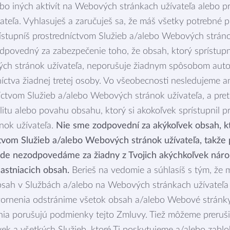
ebo iných aktivít na Webových stránkach užívateľa alebo p
teľa. Vyhlasuješ a zaručuješ sa, že máš všetky potrebné p
rístupníš prostredníctvom Služieb a/alebo Webových stránok
zodpovedný za zabezpečenie toho, že obsah, ktorý sprístup
ch stránok užívateľa, neporušuje žiadnym spôsobom autor
íctva žiadnej tretej osoby. Vo všeobecnosti nesledujeme
íctvom Služieb a/alebo Webových stránok užívateľa, a pr
tu alebo povahu obsahu, ktorý si akokoľvek sprístupnil p
nok užívateľa.
Nie sme zodpovední za akýkoľvek obsah, kt
ctvom Služieb a/alebo Webových stránok užívateľa, takže p
ade nezodpovedáme za žiadny z Tvojich akýchkoľvek náro
lastniacich obsah.
Berieš na vedomie a súhlasíš s tým, že 
bsah v Službách a/alebo na Webových stránkach užívateľa
rnenia odstránime všetok obsah a/alebo Webové stránky 
ia porušujú podmienky tejto Zmluvy. Tiež môžeme preruši