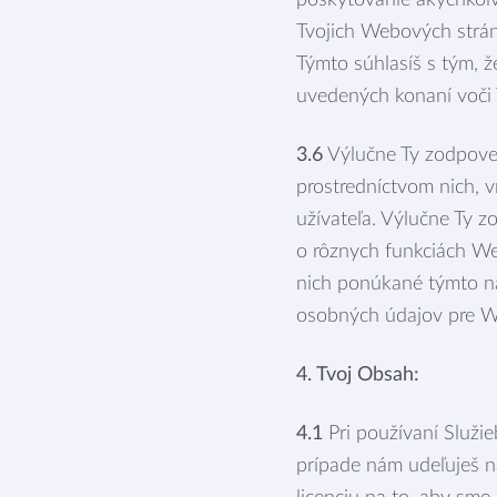
poskytovanie akýchkoľv
Tvojich Webových stráno
Týmto súhlasíš s tým, 
uvedených konaní voči 
3.6
Výlučne Ty zodpoved
prostredníctvom nich, v
užívateľa. Výlučne Ty 
o rôznych funkciách We
nich ponúkané týmto ná
osobných údajov pre We
4. Tvoj Obsah:
4.1
Pri používaní Služie
prípade nám udeľuješ n