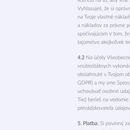
licenciu na to, aby sme
Vyhlasuješ, že si opráv
na Tvoje vlastné nákl
a nákladov za právne p
spočívajúcom v tom, že
tajomstvo akejkoľvek tr
4.2
Na účely Všeobecné
vnútroštátnych vykonáv
obsiahnuté v Tvojom ob
GDPR) a my sme Sprost
uchovávať osobné údaje
Tiež berieš na vedomie
prevádzkovateľa údajov
5. Platba:
Si povinný za