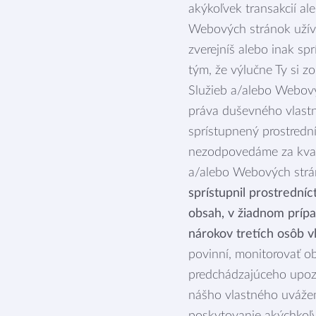
akýkoľvek transakcií al
Webových stránok užíva
zverejníš alebo inak sp
tým, že výlučne Ty si 
Služieb a/alebo Webový
práva duševného vlastn
sprístupnený prostredn
nezodpovedáme za kvali
a/alebo Webových strá
sprístupnil prostrední
obsah, v žiadnom príp
nárokov tretích osôb v
povinní, monitorovať o
predchádzajúceho upozo
nášho vlastného uvážen