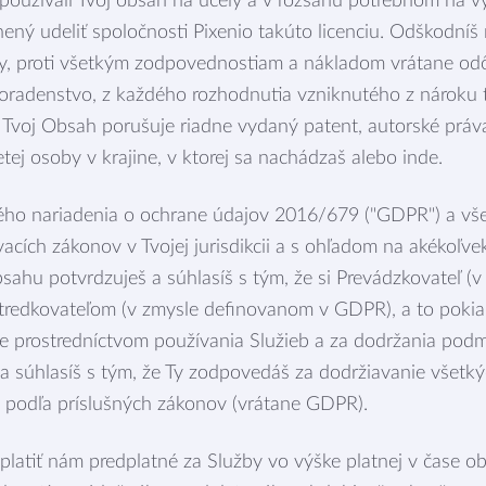
 používali Tvoj obsah na účely a v rozsahu potrebnom na v
nený udeliť spoločnosti Pixenio takúto licenciu. Odškodníš
ady, proti všetkým zodpovednostiam a nákladom vrátane o
oradenstvo, z každého rozhodnutia vzniknutého z nároku t
 Tvoj Obsah porušuje riadne vydaný patent, autorské prá
etej osoby v krajine, v ktorej sa nachádzaš alebo inde.
ho nariadenia o ochrane údajov 2016/679 ("GDPR") a vše
acích zákonov v Tvojej jurisdikcii a s ohľadom na akékoľv
sahu potvrdzuješ a súhlasíš s tým, že si Prevádzkovateľ (
redkovateľom (v zmysle definovanom v GDPR), a to pokia
 prostredníctvom používania Služieb a za dodržania podm
 a súhlasíš s tým, že Ty zodpovedáš za dodržiavanie všetk
 podľa príslušných zákonov (vrátane GDPR).
platiť nám predplatné za Služby vo výške platnej v čase ob