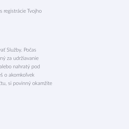
registrácie Tvojho
vať Služby. Počas
dný za udržiavanie
/alebo nahratý pod
ieš o akomkoľvek
tu, si povinný okamžite