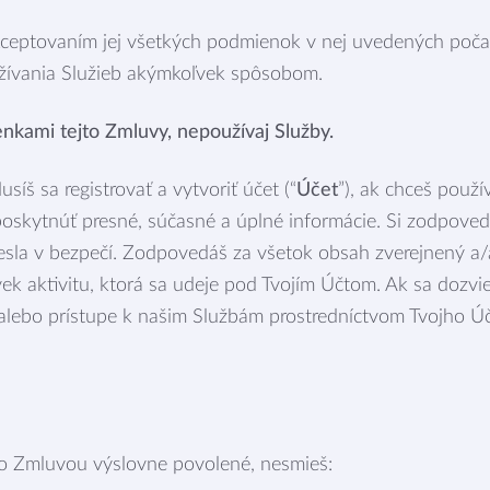
ceptovaním jej všetkých podmienok v nej uvedených počas 
žívania Služieb akýmkoľvek spôsobom.
nkami tejto Zmluvy, nepoužívaj Služby.
síš sa registrovať a vytvoriť účet (“
Účet
”), ak chceš použí
poskytnúť presné, súčasné a úplné informácie. Si zodpove
esla v bezpečí. Zodpovedáš za všetok obsah zverejnený a
ek aktivitu, ktorá sa udeje pod Tvojím Účtom. Ak sa dozv
lebo prístupe k našim Službám prostredníctvom Tvojho Úč
uto Zmluvou výslovne povolené, nesmieš: