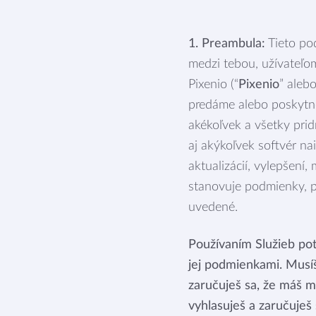
1. Preambula:
Tieto po
medzi tebou, užívateľo
Pixenio (“
Pixenio
” alebo
predáme alebo poskytn
akékoľvek a všetky prid
aj akýkoľvek softvér n
aktualizácií, vylepšení
stanovuje podmienky, pr
uvedené.
Používaním Služieb potv
jej podmienkami. Musíš
zaručuješ sa, že máš m
vyhlasuješ a zaručuješ