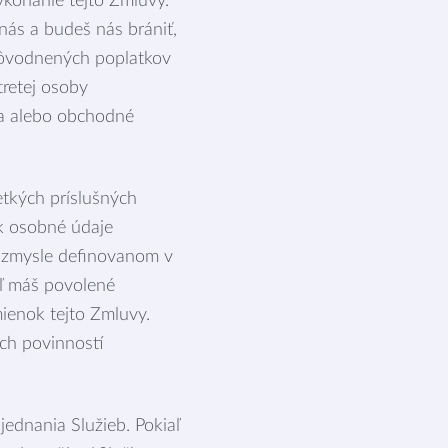
ykonanie tejto Zmluvy.
 nás a budeš nás brániť,
dôvodnených poplatkov
retej osoby
va alebo obchodné
tkých príslušných
ek osobné údaje
v zmysle definovanom v
ľ máš povolené
ienok tejto Zmluvy.
ých povinností
jednania Služieb. Pokiaľ