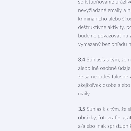
sprístupňovanie urážli
nevyžiadané emaily a h
kriminálneho alebo škod
deštruktívne aktivity, 
budeme považovať na zá
vymazaný bez ohľadu na
3.4
Súhlasíš s tým, že n
alebo iné osobné údaje 
že sa nebudeš falošne 
akejkoľvek osobe alebo
maily.
3.5
Súhlasíš s tým, že s
obrázky, fotografie, gr
a/alebo inak sprístupn