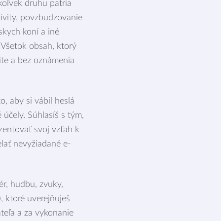
oľvek druhu patria
tivity, povzbudzovanie
skych koní a iné
. Všetok obsah, ktorý
ite a bez oznámenia
, aby si vábil heslá
účely. Súhlasíš s tým,
zentovať svoj vzťah k
elať nevyžiadané e-
ér, hudbu, zvuky,
, ktoré uverejňuješ
teľa a za vykonanie