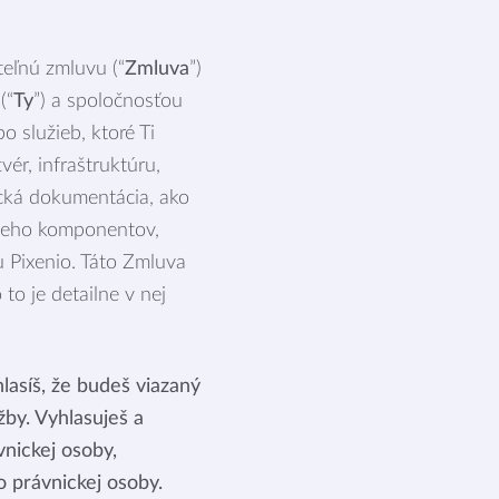
eľnú zmluvu (“
Zmluva
”)
(“
Ty
”) a spoločnosťou
 služieb, ktoré Ti
vér, infraštruktúru,
ická dokumentácia, ako
 jeho komponentov,
ou Pixenio. Táto Zmluva
to je detailne v nej
hlasíš, že budeš viazaný
žby. Vyhlasuješ a
nickej osoby,
o právnickej osoby.