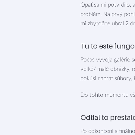
Opäť sa mi potvrdilo, 
problém. Na prvý pohľa
mi zbytočne ubral 2 dn
Tu to ešte fungo
Počas vývoja galérie 
veľké/ malé obrázky, r
pokúsi nahrať súbory, 
Do tohto momentu vše
Odtiaľ to presta
Po dokončení a finálno