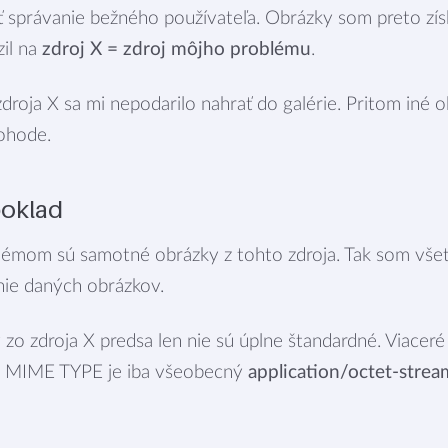
ť správanie bežného používateľa. Obrázky som preto získ
zil na
zdroj X = zdroj môjho problému
.
droja X sa mi nepodarilo nahrať do galérie. Pritom iné o
pohode.
poklad
blémom sú samotné obrázky z tohto zdroja. Tak som vše
nie daných obrázkov.
 zo zdroja X predsa len nie sú úplne štandardné. Viaceré
 ich MIME TYPE je iba všeobecný
application/octet-strea