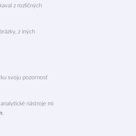
aval z rozličných
brázky, z iných
tku svoju pozornosť
 analytické nástroje mi
m
.