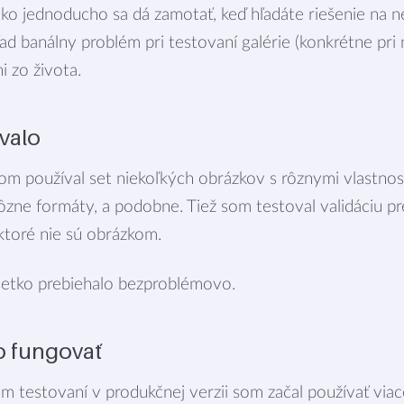
ako jednoducho sa dá zamotať, keď hľadáte riešenie na 
d banálny problém pri testovaní galérie (konkrétne pri
i zo života.
valo
som používal set niekoľkých obrázkov s rôznymi vlastno
ôzne formáty, a podobne. Tiež som testoval validáciu pre
ktoré nie sú obrázkom.
tko prebiehalo bezproblémovo.
lo fungovať
m testovaní v produkčnej verzii som začal používať via