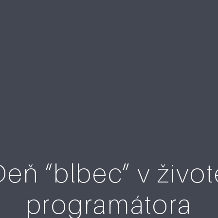
Deň “blbec” v život
programátora