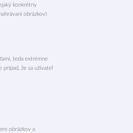
nejaký konkrétny
 nahrávaní obrázkov)
sťami, teda extrémne
 prípad, že sa užívateľ
cero obrázkov a