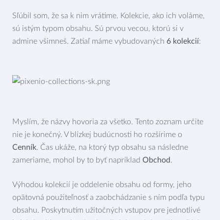
Sľúbil som, že sa k nim vrátime. Kolekcie, ako ich voláme,
sú istým typom obsahu. Sú prvou vecou, ktorú si v
admine všimneš. Zatiaľ máme vybudovaných
6 kolekcií
:
Myslím, že názvy hovoria za všetko. Tento zoznam určite
nie je konečný. V blízkej budúcnosti ho rozšírime o
Cenník
. Čas ukáže, na ktorý typ obsahu sa následne
zameriame, mohol by to byť napríklad
Obchod
.
Výhodou kolekcií je oddelenie obsahu od formy, jeho
opätovná použiteľnosť a zaobchádzanie s ním podľa typu
obsahu. Poskytnutím užitočných vstupov pre jednotlivé