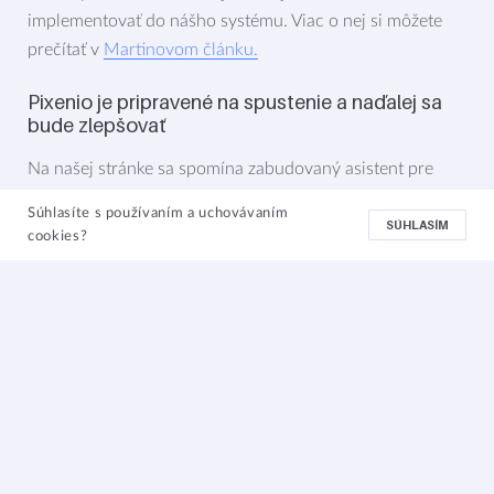
implementovať do nášho systému. Viac o nej si môžete
prečítať v
Martinovom článku.
Pixenio je pripravené na spustenie a naďalej sa
bude zlepšovať
Na našej stránke sa spomína zabudovaný asistent pre
vyhľadávanie. Táto časť je veľmi náročná na realizáciu,
Súhlasíte s používaním a uchovávaním
takže nebude zahrnutá v prvej verzii Pixenia. Bola by
SÚHLASÍM
cookies?
škoda oddialiť spustenie systému, ktorý je už aj v
súčasnej podobe ľahko použiteľný.
Možno si si všimol, že nemáme žiaden dashboard.
Predtým, ako ho navrhneme chceme zozbierať viac
údajov o tom, ako ľudia používajú náš systém, aby sme
vedeli užívateľom poskytnúť užitočnejšie nástroje. Avšak
je vysoko pravdepodobná aj taká možnosť, že žiaden
dashboard nebude potrebný :)