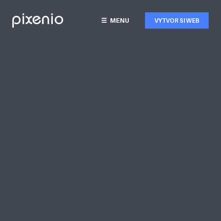
MENU
☰
VYTVOR SI WEB