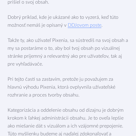
prišiel o svoj obsah.
Dobrý príklad, kde je ukázané ako to vyzerá, keď túto
možnosť nemáš je opísaný v
DDJovom poste
.
Takže ty, ako užívateľ Pixenia, sa sústredíš na svoj obsah a
my sa postaráme o to, aby bol tvoj obsah po vizuálnej
stránke príjemný a relevantný ako pre užívateľov, tak aj
pre vyhľadávače.
Pri tejto časti sa zastavím, pretože ju považujem za
hlavnú výhodu Pixenia, ktorá ovplyvnila užívateľské
rozhranie a proces tvorby obsahu.
Kategorizácia a oddelenie obsahu od dizajnu je dobrým
krokom k ľahkej administrácii obsahu. Je to oveľa lepšie
ako miešanie dát s vizuálom a ich vzájomné prepojenie.
Túto myšlienku budeme aj naďalej zdokonaľovať a