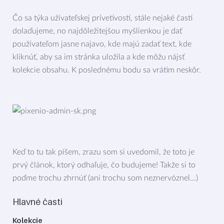
Čo sa týka užívateľskej prívetivosti, stále nejaké časti
dolaďujeme, no najdôležitejšou myšlienkou je dať
používateľom jasne najavo, kde majú zadať text, kde
kliknúť, aby sa im stránka uložila a kde môžu nájsť
kolekcie obsahu. K poslednému bodu sa vrátim neskôr.
Keď to tu tak píšem, zrazu som si uvedomil, že toto je
prvý článok, ktorý odhaľuje, čo budujeme! Takže si to
poďme trochu zhrnúť (ani trochu som neznervóznel…)
Hlavné časti
Kolekcie